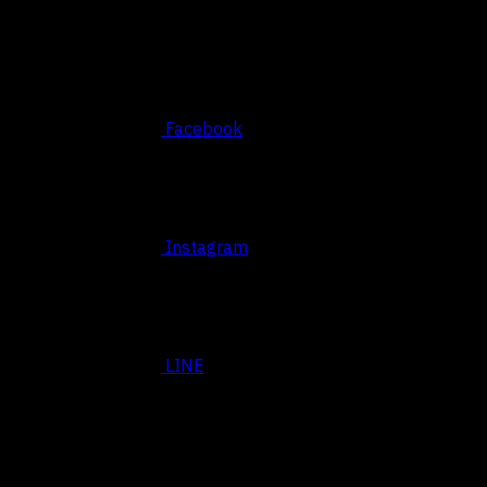
Facebook
Instagram
LINE
BASED SRIRACHA, THAILAND