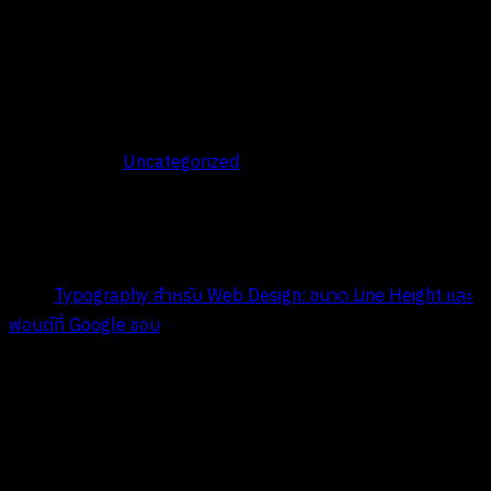
Uncategorized
คู่มือ Typography สำหรับนักอ…
Title:
Typography สำหรับ Web Design: ขนาด Line Height และ
ฟอนต์ที่ Google ชอบ
Date:
พฤษภาคม 9, 2026
ทำไม Typography ถึงสำคัญต่อ Web
Design?