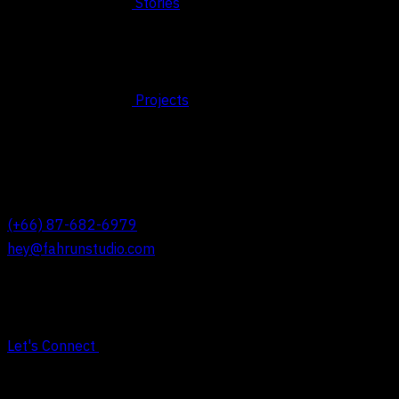
Stories
Projects
© 2026 FAHRUN Studio ALL RIGHTS RESERVED
REACH OUT TO US
(+66) 87-682-6979
hey@fahrunstudio.com
Let's Connect
Social