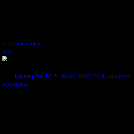
MONTHLY ARCHIVES: พฤศจิกายน 24
Meets Innovation
View
Title:
Branding คืออะไร? ทำไมจึงเป็น “หัวใจ” ที่ตัดสินว่าธุรกิจคุณ
จะรุ่งหรือร่วง
Date:
พฤศจิกายน 5, 2024
COMPANY