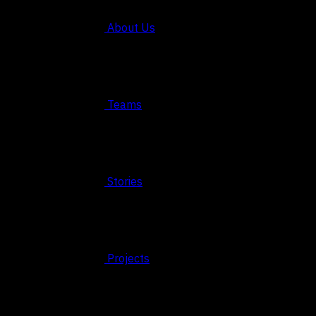
About Us
Teams
Stories
Projects
© 2026 FAHRUN Studio ALL RIGHTS RESERVED