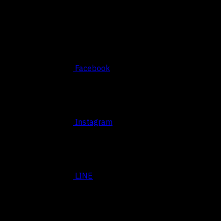
Social
Facebook
Instagram
LINE
BASED SRIRACHA, THAILAND