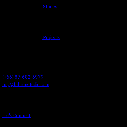
Stories
Projects
© 2026 FAHRUN Studio ALL RIGHTS RESERVED
REACH OUT TO US
(+66) 87-682-6979
hey@fahrunstudio.com
Let's Connect