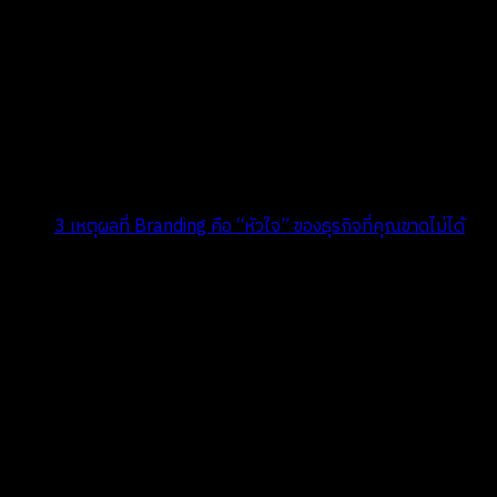
Title:
3 เหตุผลที่ Branding คือ “หัวใจ” ของธุรกิจที่คุณขาดไม่ได้
Date:
กรกฎาคม 29, 2024
ในยุคที่ตลาดเต็มไปด้วยคู่แข่งและสินค้าหน้าตาเหมือนกันไปหมด การ
ทำ Branding ที่แข็งแกร่งไม่ใช่ทางเลือก แต่เป็นทางรอด และนี่คือ
เหตุผลว่าทำไมมันถึงเป็นหัวใจสำคัญของธุรกิจ:
1. Branding สร้าง “ความแตกต่าง” ในตลาดที่แออัด
ลองจินตนาการว่าคุณเดินเข้าไปในซูเปอร์มาร์เก็ตแล้วเจอน้ำดื่ม 20