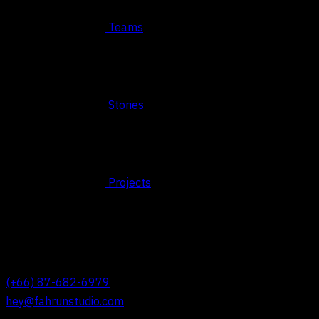
Teams
Stories
Projects
© 2026 FAHRUN Studio ALL RIGHTS RESERVED
REACH OUT TO US
(+66) 87-682-6979
hey@fahrunstudio.com