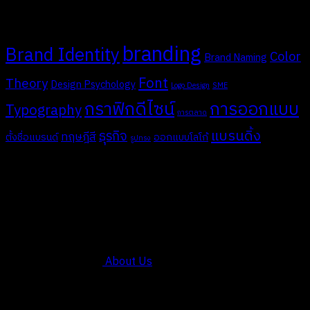
V. Tags
branding
Brand Identity
Color
Brand Naming
Font
Theory
Design Psychology
Logo Design
SME
กราฟิกดีไซน์
การออกแบบ
Typography
การตลาด
แบรนดิ้ง
ธุรกิจ
ทฤษฎีสี
ตั้งชื่อแบรนด์
ออกแบบโลโก้
รูปทรง
COMPANY
About Us