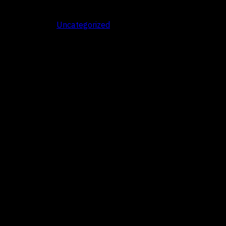
Uncategorized
คุณเคยสงสัยไหมว่า ทำไมกาแฟสอ…