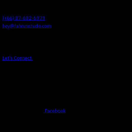
REACH OUT TO US
(+66) 87-682-6979
hey@fahrunstudio.com
Let's Connect
Social
Facebook