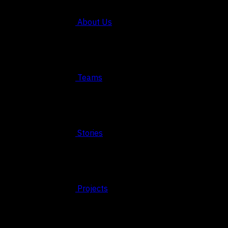
About Us
Teams
Stories
Projects
© 2026 FAHRUN Studio ALL RIGHTS RESERVED