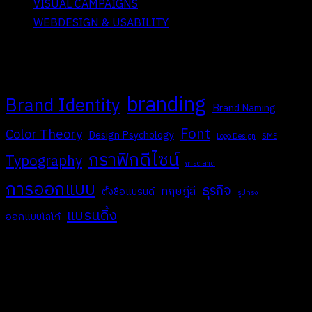
VISUAL CAMPAIGNS
WEBDESIGN & USABILITY
V. Tags
branding
Brand Identity
Brand Naming
Font
Color Theory
Design Psychology
Logo Design
SME
กราฟิกดีไซน์
Typography
การตลาด
การออกแบบ
ธุรกิจ
ทฤษฎีสี
ตั้งชื่อแบรนด์
รูปทรง
แบรนดิ้ง
ออกแบบโลโก้
COMPANY