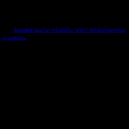
Title:
Branding คืออะไร? ทำไมจึงเป็น “หัวใจ” ที่ตัดสินว่าธุรกิจคุณ
จะรุ่งหรือร่วง
Date:
พฤศจิกายน 5, 2024
คุณเคยสงสัยไหมว่า ทำไมกาแฟสองแก้วที่รสชาติใกล้เคียงกัน แก้ว
หนึ่งคนยอมจ่าย 150 บาท แต่อีกแก้วขาย 40 บาทยังคิดหนัก? หรือ
ทำไมรองเท้าผ้าใบบางยี่ห้อถึงมีคนต่อคิวรอซื้อข้ามคืน?
คำตอบไม่ได้อยู่ที่ “ตัวสินค้า” เพียงอย่างเดียว แต่มันอยู่ที่สิ่งที่เรียกว่า
“Branding”
เจ้าของธุรกิจหลายคน โดยเฉพาะ SMEs มักเข้าใจผิดว่า
Branding
คืออะไร
พวกเขาคิดว่ามันคือการมีโลโก้สวยๆ มีชื่อร้านเก๋ๆ หรือมีนาม
บัตรเท่ๆ แล้วก็จบ แต่ความจริงแล้ว นั่นเป็นเพียงยอดภูเขาน้ำแข็ง