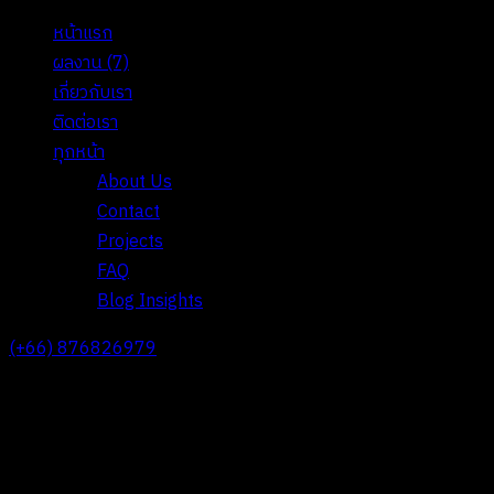
หน้าแรก
ผลงาน
(7)
เกี่ยวกับเรา
ติดต่อเรา
ทุกหน้า
About Us
Contact
Projects
FAQ
Blog Insights
(+66) 876826979